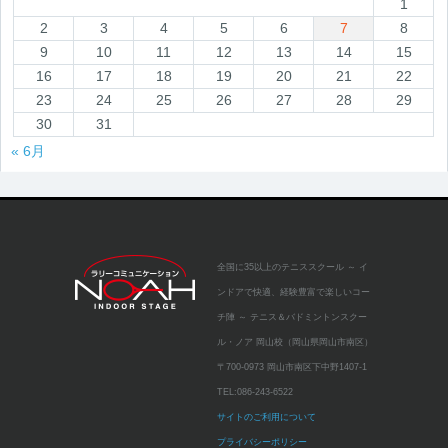
1
2
3
4
5
6
7
8
9
10
11
12
13
14
15
16
17
18
19
20
21
22
23
24
25
26
27
28
29
30
31
« 6月
全国に35以上のテニススクール
～ イ
ンドアで快適、経験豊富で楽しいコー
チ陣 ～
テニス＆バドミントンスクー
ル・ノア 岡山校（岡山県岡山市南区）
〒700-0973 岡山市南区下中野1407-1
TEL:
086-243-6522
サイトのご利用について
プライバシーポリシー