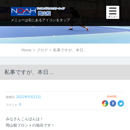
メニューは右にあるアイコンをタップ
Home
>
ブログ
>
私事ですが、本日…
私事ですが、本日…
2022年5月21日
SHARE:
投稿日:
+1
EBOOK
TWITTER
0
コメント:
みなさんこんばんは！
岡山校フロントの福谷です！