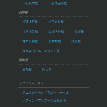
大阪茨木校
大阪久宝寺校
兵庫県
HAT神戸校
神戸御影校
尼崎塚口校
宝塚伊丹校
西宮校
神戸名谷校
加古川校
姫路校
姫路青山ブルーマウント校
岡山県
倉敷校
岡山校
オフィシャルサイト
テニススクールノア総合ポータル
ノアインドアステージ会社案内