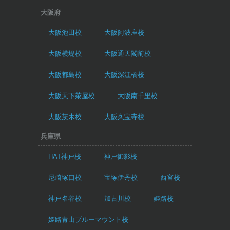
大阪府
大阪池田校
大阪阿波座校
大阪横堤校
大阪通天閣前校
大阪都島校
大阪深江橋校
大阪天下茶屋校
大阪南千里校
大阪茨木校
大阪久宝寺校
兵庫県
HAT神戸校
神戸御影校
尼崎塚口校
宝塚伊丹校
西宮校
神戸名谷校
加古川校
姫路校
姫路青山ブルーマウント校