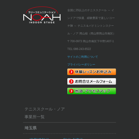
全国に35以上のテニススクール
～ イ
ンドアで快適、経験豊富で楽しいコー
チ陣 ～
テニス＆バドミントンスクー
ル・ノア 岡山校（岡山県岡山市南区）
〒700-0973 岡山市南区下中野1407-1
TEL:
086-243-6522
サイトのご利用について
プライバシーポリシー
テニススクール・ノア
事業所一覧
埼玉県