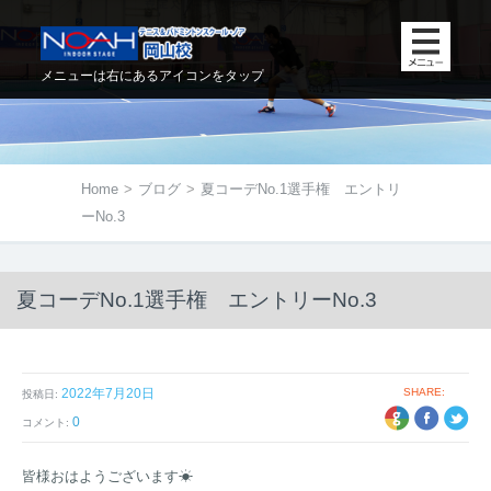
メニューは右にあるアイコンをタップ
Home
>
ブログ
>
夏コーデNo.1選手権 エントリ
ーNo.3
夏コーデNo.1選手権 エントリーNo.3
2022年7月20日
SHARE:
投稿日:
+1
EBOOK
TWITTER
0
コメント:
皆様おはようございます☀