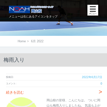
メニューは右にあるアイコンをタップ
Home
>
6月 2022
梅雨入り
2022年6月17日
投稿日:
0
コメント:
>
続きを読む
岡山校の皆様、こんにちは。 ついに岡
山も梅雨入りしましたね。 気温も上が