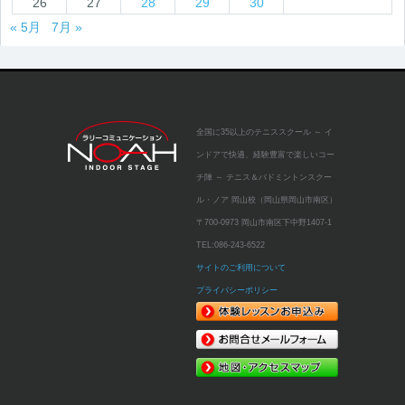
26
27
28
29
30
« 5月
7月 »
全国に35以上のテニススクール
～ イ
ンドアで快適、経験豊富で楽しいコー
チ陣 ～
テニス＆バドミントンスクー
ル・ノア 岡山校（岡山県岡山市南区）
〒700-0973 岡山市南区下中野1407-1
TEL:
086-243-6522
サイトのご利用について
プライバシーポリシー