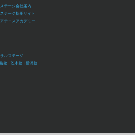
ステージ会社案内
ステージ採用サイト
アテニスアカデミー
サルステージ
路校
茨木校
横浜校