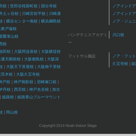
田校
世田谷桜新町校
国分寺校
ノアインドア
井土ヶ谷校
川崎宮前平校
川崎溝
ノアインドア
校
横浜センター南校
横浜綱島校
ノア・ジュニ
浜東戸塚校
バンデテニスアカデミ
川口校
屋瓢箪山校
ー
西校
池田校
大阪阿波座校
大阪横堤校
フットサル施設
ノア・フット
阪通天閣前校
大阪都島校
大阪深
久宝寺校
姫
校
大阪天下茶屋校
大阪南千里校
阪茨木校
大阪久宝寺校
T神戸校
神戸御影校
尼崎塚口校
伊丹校
西宮校
神戸名谷校
加古
姫路校
姫路青山ブルーマウント
校
岡山校
Copyright 2014 Noah Indoor Stage