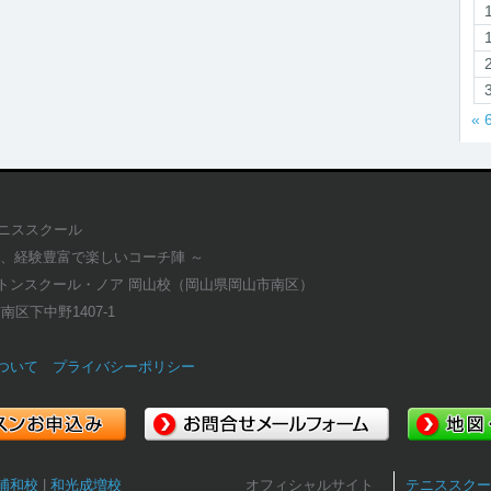
« 
テニススクール
適、経験豊富で楽しいコーチ陣 ～
トンスクール・ノア 岡山校（岡山県岡山市南区）
市南区下中野1407-1
ついて
プライバシーポリシー
浦和校
和光成増校
オフィシャルサイト
テニススクー