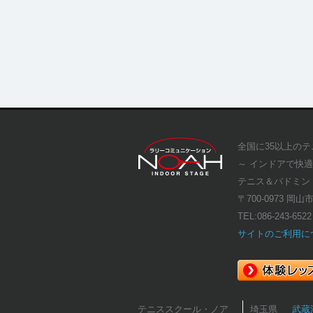
全国に35以上の
～ インドアで快
テニス＆バドミン
〒700-0973 岡山
TEL:
086-243-6522
サイトのご利用に
テニススクール・ノア
埼玉県
武蔵