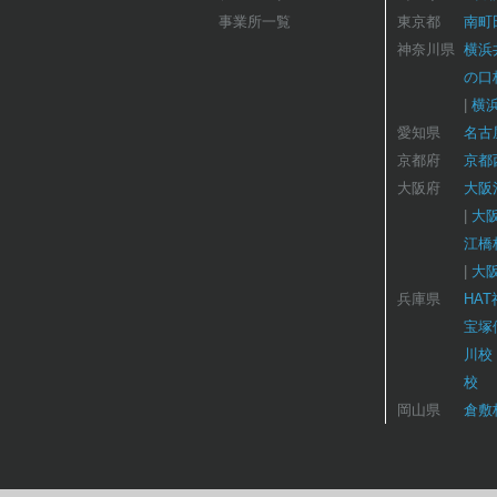
事業所一覧
東京都
南町
神奈川県
横浜
の口
横
愛知県
名古
京都府
京都
大阪府
大阪
大
江橋
大
兵庫県
HA
宝塚
川校
校
岡山県
倉敷