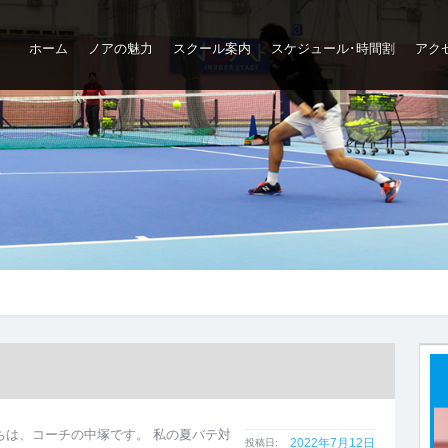
ホーム
ノアの魅力
スクール案内
スケジュール･時間割
アク
ップ
ちは、コーチの中塚です。 私の夏バテ対
2022年7月12日
投稿日: