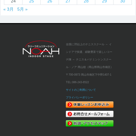
24
25
26
27
28
29
30
« 3月
5月 »
全国に35以上のテニススクール
～ イ
ンドアで快適、経験豊富で楽しいコー
チ陣 ～
テニス＆バドミントンスクー
ル・ノア 岡山校（岡山県岡山市南区）
〒700-0973 岡山市南区下中野1407-1
TEL:
086-243-6522
サイトのご利用について
プライバシーポリシー