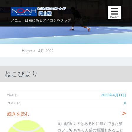
メニューは右にあるアイコンをタップ
Home
>
4月 2022
ねこびより
2022年4月11日
投稿日:
0
コメント:
>
続きを読む
岡山駅近くのとある所に最近できた猫
カフェ🐈 もちろん猫の種類もさること