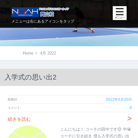
メニューは右にあるアイコンをタップ
Home
>
4月 2022
入学式の思い出2
2022年4月20日
投稿日:
0
コメント:
>
続きを読む
こんにちは！ コーチの田中です😊 中塚
コーチに引き続き 僕も入学式の思い出