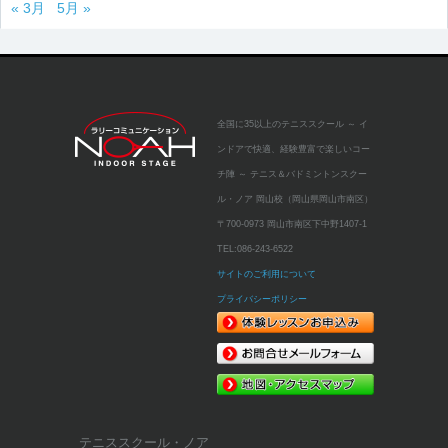
« 3月
5月 »
全国に35以上のテニススクール
～ イ
ンドアで快適、経験豊富で楽しいコー
チ陣 ～
テニス＆バドミントンスクー
ル・ノア 岡山校（岡山県岡山市南区）
〒700-0973 岡山市南区下中野1407-1
TEL:
086-243-6522
サイトのご利用について
プライバシーポリシー
テニススクール・ノア