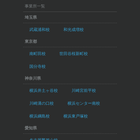
事業所一覧
埼玉県
武蔵浦和校
和光成増校
東京都
南町田校
世田谷桜新町校
国分寺校
神奈川県
横浜井土ヶ谷校
川崎宮前平校
川崎溝の口校
横浜センター南校
横浜綱島校
横浜東戸塚校
愛知県